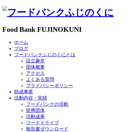
Food Bank FUJINOKUNI
ホーム
ブログ
フードバンクふじのくにとは
設立趣意
団体概要
アクセス
よくある質問
プライバシーポリシー
助成事業
活動内容・実績
フードバンクの活動
提携団体
活動成果
フードドライブ
報告書ダウンロード