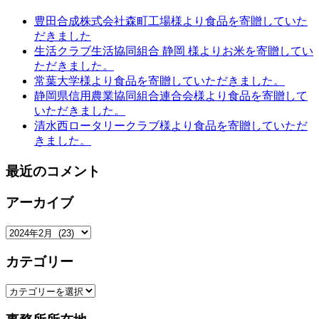
豊田合成株式会社森町工場様より食品を寄贈していた
だきました
生活クラブ生活協同組合 静岡 様よりお米を寄贈してい
ただきました。
常葉大学様より食品を寄贈していただきました。
静岡県信用農業協同組合連合会様より食品を寄贈して
いただきました。
清水西ロータリークラブ様より食品を寄贈していただ
きました。
最近のコメント
アーカイブ
ア
ー
カテゴリー
カ
イ
カ
ブ
テ