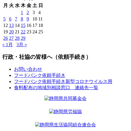
月
火
水
木
金
土
日
1
2
3
4
5
6
7
8
9
10
11
12
13
14
15
16
17
18
19
20
21
22
23
24
25
26
27
28
29
« 1月
3月 »
行政・社協の皆様へ（依頼手続き）
お問い合わせ
フードバンク依頼手続き
フードバンク依頼手続き新型コロナウイルス用
食料配布の地域別相談窓口 連絡先一覧