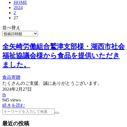
HOME
2024
2
27
並べ替え
全矢崎労働組合鷲津支部様・湖西市社会
福祉協議会様から食品を提供いただき
ました。
食品寄贈
たくさんのご支援、誠にありがとうございます。
2024年2月27日
fb
945 views
続きを読む
検
索
最近の投稿