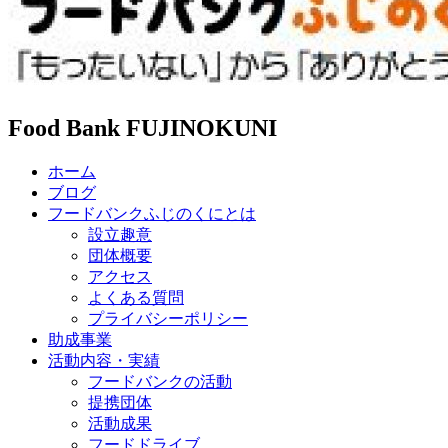
Food Bank FUJINOKUNI
ホーム
ブログ
フードバンクふじのくにとは
設立趣意
団体概要
アクセス
よくある質問
プライバシーポリシー
助成事業
活動内容・実績
フードバンクの活動
提携団体
活動成果
フードドライブ