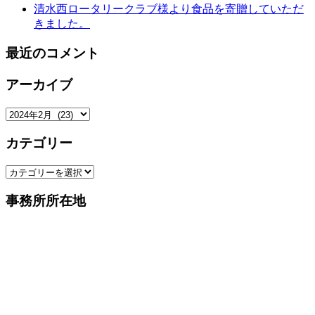
清水西ロータリークラブ様より食品を寄贈していただ
きました。
最近のコメント
アーカイブ
ア
ー
カテゴリー
カ
イ
カ
ブ
テ
事務所所在地
ゴ
リ
ー