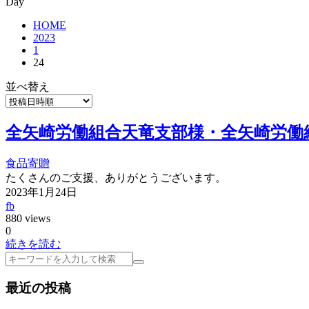
Day
HOME
2023
1
24
並べ替え
全矢崎労働組合天竜支部様・全矢崎労働
食品寄贈
たくさんのご支援、ありがとうございます。
2023年1月24日
fb
880 views
0
続きを読む
検
索
最近の投稿