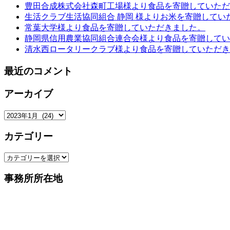
豊田合成株式会社森町工場様より食品を寄贈していただ
生活クラブ生活協同組合 静岡 様よりお米を寄贈してい
常葉大学様より食品を寄贈していただきました。
静岡県信用農業協同組合連合会様より食品を寄贈してい
清水西ロータリークラブ様より食品を寄贈していただき
最近のコメント
アーカイブ
ア
ー
カテゴリー
カ
イ
カ
ブ
テ
事務所所在地
ゴ
リ
ー