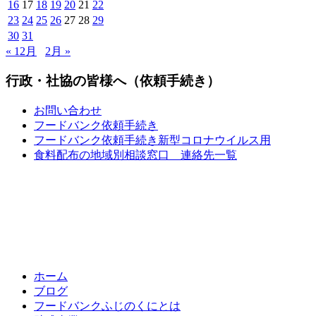
16
17
18
19
20
21
22
23
24
25
26
27
28
29
30
31
« 12月
2月 »
行政・社協の皆様へ（依頼手続き）
お問い合わせ
フードバンク依頼手続き
フードバンク依頼手続き新型コロナウイルス用
食料配布の地域別相談窓口 連絡先一覧
ホーム
ブログ
フードバンクふじのくにとは