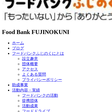
Food Bank FUJINOKUNI
ホーム
ブログ
フードバンクふじのくにとは
設立趣意
団体概要
アクセス
よくある質問
プライバシーポリシー
助成事業
活動内容・実績
フードバンクの活動
提携団体
活動成果
フードドライブ