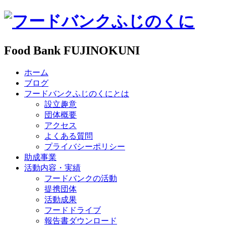
Food Bank FUJINOKUNI
ホーム
ブログ
フードバンクふじのくにとは
設立趣意
団体概要
アクセス
よくある質問
プライバシーポリシー
助成事業
活動内容・実績
フードバンクの活動
提携団体
活動成果
フードドライブ
報告書ダウンロード