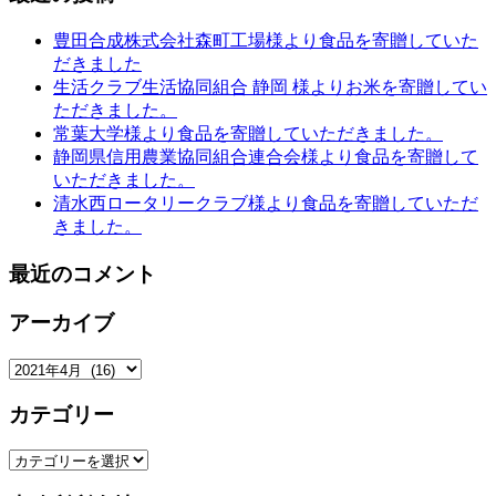
豊田合成株式会社森町工場様より食品を寄贈していた
だきました
生活クラブ生活協同組合 静岡 様よりお米を寄贈してい
ただきました。
常葉大学様より食品を寄贈していただきました。
静岡県信用農業協同組合連合会様より食品を寄贈して
いただきました。
清水西ロータリークラブ様より食品を寄贈していただ
きました。
最近のコメント
アーカイブ
ア
ー
カテゴリー
カ
イ
カ
ブ
テ