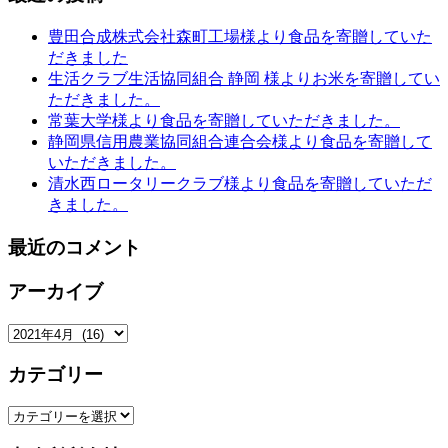
豊田合成株式会社森町工場様より食品を寄贈していた
だきました
生活クラブ生活協同組合 静岡 様よりお米を寄贈してい
ただきました。
常葉大学様より食品を寄贈していただきました。
静岡県信用農業協同組合連合会様より食品を寄贈して
いただきました。
清水西ロータリークラブ様より食品を寄贈していただ
きました。
最近のコメント
アーカイブ
ア
ー
カテゴリー
カ
イ
カ
ブ
テ