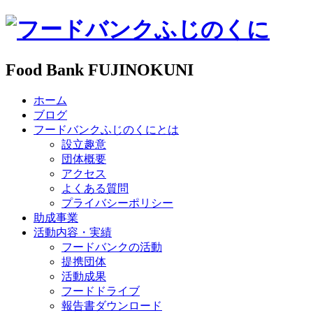
Food Bank FUJINOKUNI
ホーム
ブログ
フードバンクふじのくにとは
設立趣意
団体概要
アクセス
よくある質問
プライバシーポリシー
助成事業
活動内容・実績
フードバンクの活動
提携団体
活動成果
フードドライブ
報告書ダウンロード