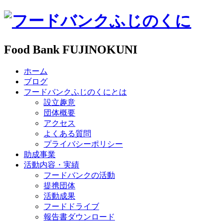
Food Bank FUJINOKUNI
ホーム
ブログ
フードバンクふじのくにとは
設立趣意
団体概要
アクセス
よくある質問
プライバシーポリシー
助成事業
活動内容・実績
フードバンクの活動
提携団体
活動成果
フードドライブ
報告書ダウンロード