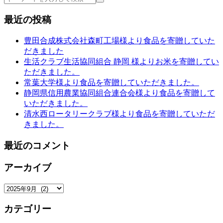
索
最近の投稿
豊田合成株式会社森町工場様より食品を寄贈していた
だきました
生活クラブ生活協同組合 静岡 様よりお米を寄贈してい
ただきました。
常葉大学様より食品を寄贈していただきました。
静岡県信用農業協同組合連合会様より食品を寄贈して
いただきました。
清水西ロータリークラブ様より食品を寄贈していただ
きました。
最近のコメント
アーカイブ
ア
ー
カテゴリー
カ
イ