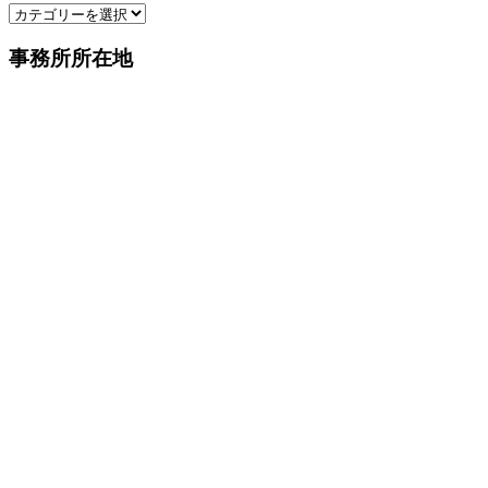
カ
ブ
テ
事務所所在地
ゴ
リ
ー