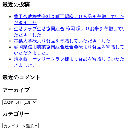
最近の投稿
豊田合成株式会社森町工場様より食品を寄贈していた
だきました
生活クラブ生活協同組合 静岡 様よりお米を寄贈してい
ただきました。
常葉大学様より食品を寄贈していただきました。
静岡県信用農業協同組合連合会様より食品を寄贈して
いただきました。
清水西ロータリークラブ様より食品を寄贈していただ
きました。
最近のコメント
アーカイブ
ア
ー
カテゴリー
カ
イ
カ
ブ