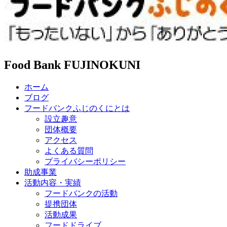
Food Bank FUJINOKUNI
ホーム
ブログ
フードバンクふじのくにとは
設立趣意
団体概要
アクセス
よくある質問
プライバシーポリシー
助成事業
活動内容・実績
フードバンクの活動
提携団体
活動成果
フードドライブ