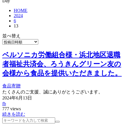
Day
HOME
2024
6
13
並べ替え
ベルソニカ労働組合様・浜北地区退職
者福祉共済会、ろうきんグリーン友の
会様から食品を提供いただきました。
食品寄贈
たくさんのご支援、誠にありがとうございます。
2024年6月13日
fb
777 views
続きを読む
検
索