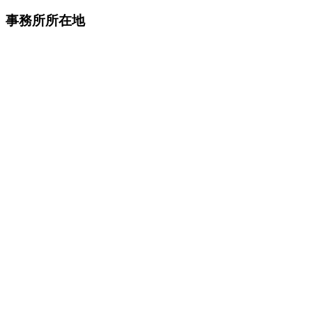
テ
事務所所在地
ゴ
リ
ー