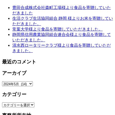
豊田合成株式会社森町工場様より食品を寄贈していた
だきました
生活クラブ生活協同組合 静岡 様よりお米を寄贈してい
ただきました。
常葉大学様より食品を寄贈していただきました。
静岡県信用農業協同組合連合会様より食品を寄贈して
いただきました。
清水西ロータリークラブ様より食品を寄贈していただ
きました。
最近のコメント
アーカイブ
ア
ー
カテゴリー
カ
イ
カ
ブ
テ