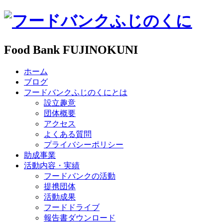
Food Bank FUJINOKUNI
ホーム
ブログ
フードバンクふじのくにとは
設立趣意
団体概要
アクセス
よくある質問
プライバシーポリシー
助成事業
活動内容・実績
フードバンクの活動
提携団体
活動成果
フードドライブ
報告書ダウンロード