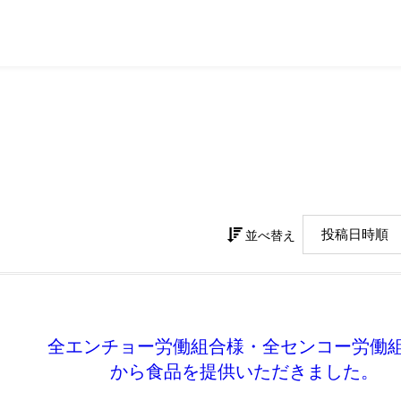
じのくにとは
助成事業
活動内容・実績
支援方法
お問い合わ
1 Mar, 2024
Day
並べ替え
全エンチョー労働組合様・全センコー労働
から食品を提供いただきました。