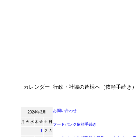
カレンダー
行政・社協の皆様へ（依頼手続き）
お問い合わせ
2024年3月
月
火
水
木
金
土
日
フードバンク依頼手続き
1
2
3