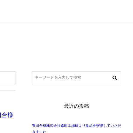
054-270-7301
せ
行政・社協の皆様へ
最近の投稿
組合様
豊田合成株式会社森町工場様より食品を寄贈していただ
きました