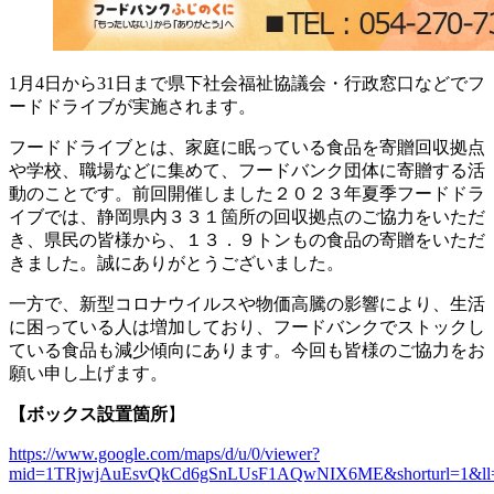
1月4日から31日まで県下社会福祉協議会・行政窓口などでフ
ードドライブが実施されます。
フードドライブとは、家庭に眠っている食品を寄贈回収拠点
や学校、職場などに集めて、フードバンク団体に寄贈する活
動のことです。前回開催しました２０２３年夏季フードドラ
イブでは、静岡県内３３１箇所の回収拠点のご協力をいただ
き、県民の皆様から、１３．９トンもの食品の寄贈をいただ
きました。誠にありがとうございました。
一方で、新型コロナウイルスや物価高騰の影響により、生活
に困っている人は増加しており、フードバンクでストックし
ている食品も減少傾向にあります。今回も皆様のご協力をお
願い申し上げます。
【ボックス設置箇所
】
https://www.google.com/maps/d/u/0/viewer?
mid=1TRjwjAuEsvQkCd6gSnLUsF1AQwNIX6ME&shorturl=1&ll=