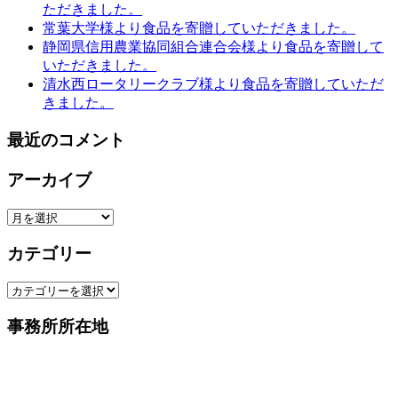
ただきました。
常葉大学様より食品を寄贈していただきました。
静岡県信用農業協同組合連合会様より食品を寄贈して
いただきました。
清水西ロータリークラブ様より食品を寄贈していただ
きました。
最近のコメント
アーカイブ
ア
ー
カテゴリー
カ
イ
カ
ブ
テ
事務所所在地
ゴ
リ
ー