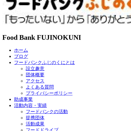
Food Bank FUJINOKUNI
ホーム
ブログ
フードバンクふじのくにとは
設立趣意
団体概要
アクセス
よくある質問
プライバシーポリシー
助成事業
活動内容・実績
フードバンクの活動
提携団体
活動成果
フードドライブ