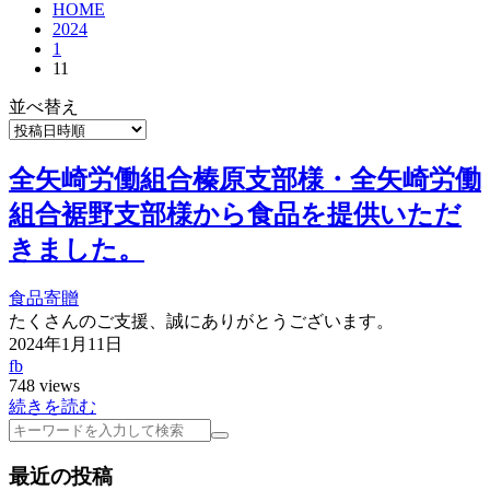
HOME
2024
1
11
並べ替え
全矢崎労働組合榛原支部様・全矢崎労働
組合裾野支部様から食品を提供いただ
きました。
食品寄贈
たくさんのご支援、誠にありがとうございます。
2024年1月11日
fb
748 views
続きを読む
検
索
最近の投稿