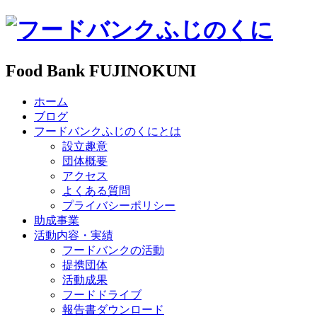
Food Bank FUJINOKUNI
ホーム
ブログ
フードバンクふじのくにとは
設立趣意
団体概要
アクセス
よくある質問
プライバシーポリシー
助成事業
活動内容・実績
フードバンクの活動
提携団体
活動成果
フードドライブ
報告書ダウンロード