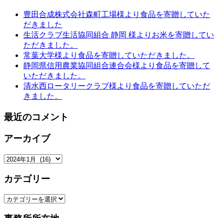
豊田合成株式会社森町工場様より食品を寄贈していた
だきました
生活クラブ生活協同組合 静岡 様よりお米を寄贈してい
ただきました。
常葉大学様より食品を寄贈していただきました。
静岡県信用農業協同組合連合会様より食品を寄贈して
いただきました。
清水西ロータリークラブ様より食品を寄贈していただ
きました。
最近のコメント
アーカイブ
ア
ー
カテゴリー
カ
イ
カ
ブ
テ