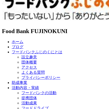
Food Bank FUJINOKUNI
ホーム
ブログ
フードバンクふじのくにとは
設立趣意
団体概要
アクセス
よくある質問
プライバシーポリシー
助成事業
活動内容・実績
フードバンクの活動
提携団体
活動成果
フードドライブ