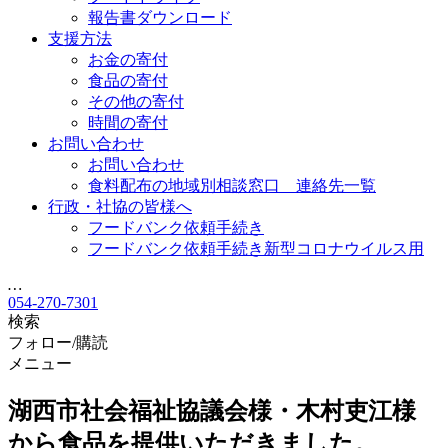
報告書ダウンロード
支援方法
お金の寄付
食品の寄付
その他の寄付
時間の寄付
お問い合わせ
お問い合わせ
食料配布の地域別相談窓口 連絡先一覧
行政・社協の皆様へ
フードバンク依頼手続き
フードバンク依頼手続き新型コロナウイルス用
…
054-270-7301
検索
フォロー/購読
メニュー
湖西市社会福祉協議会様・木村吏江様
から食品を提供いただきました。