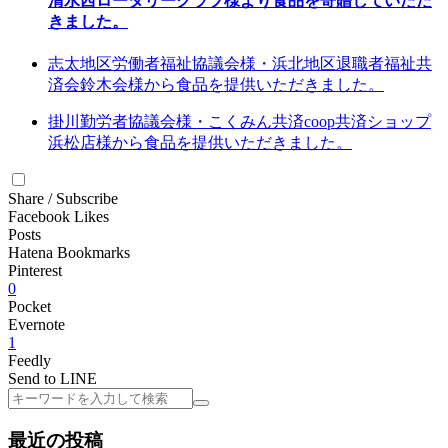
清水西ロータリークラブ様より食品を寄贈していただ
きました。
志太地区労働者福祉協議会様・浜北地区退職者福祉共
済会鈴木会様から食品を提供いただきました。
掛川勤労者協議会様・こくみん共済coop共済ショップ
浜松店様から食品を提供いただきました。
Share / Subscribe
Facebook Likes
Posts
Hatena Bookmarks
Pinterest
0
Pocket
Evernote
1
Feedly
Send to LINE
検
索
最近の投稿