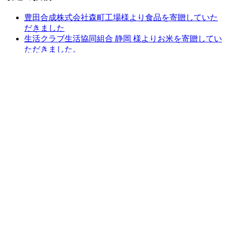
豊田合成株式会社森町工場様より食品を寄贈していた
だきました
生活クラブ生活協同組合 静岡 様よりお米を寄贈してい
ただきました。
常葉大学様より食品を寄贈していただきました。
静岡県信用農業協同組合連合会様より食品を寄贈して
いただきました。
清水西ロータリークラブ様より食品を寄贈していただ
きました。
最近のコメント
アーカイブ
ア
ー
カテゴリー
カ
イ
カ
ブ
テ