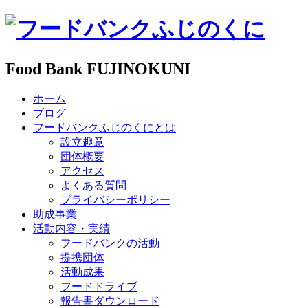
Food Bank FUJINOKUNI
ホーム
ブログ
フードバンクふじのくにとは
設立趣意
団体概要
アクセス
よくある質問
プライバシーポリシー
助成事業
活動内容・実績
フードバンクの活動
提携団体
活動成果
フードドライブ
報告書ダウンロード