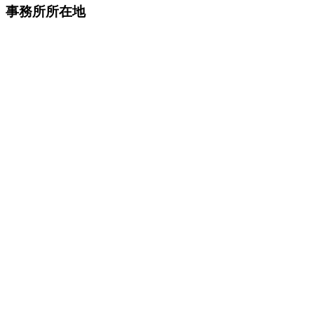
事務所所在地
ゴ
リ
ー