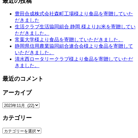
最近の投稿
豊田合成株式会社森町工場様より食品を寄贈していた
だきました
生活クラブ生活協同組合 静岡 様よりお米を寄贈してい
ただきました。
常葉大学様より食品を寄贈していただきました。
静岡県信用農業協同組合連合会様より食品を寄贈して
いただきました。
清水西ロータリークラブ様より食品を寄贈していただ
きました。
最近のコメント
アーカイブ
ア
ー
カテゴリー
カ
イ
カ
ブ
テ