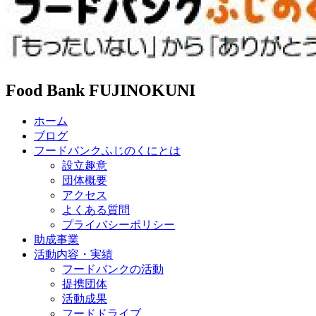
Food Bank FUJINOKUNI
ホーム
ブログ
フードバンクふじのくにとは
設立趣意
団体概要
アクセス
よくある質問
プライバシーポリシー
助成事業
活動内容・実績
フードバンクの活動
提携団体
活動成果
フードドライブ