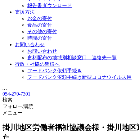
報告書ダウンロード
支援方法
お金の寄付
食品の寄付
その他の寄付
時間の寄付
お問い合わせ
お問い合わせ
食料配布の地域別相談窓口 連絡先一覧
行政・社協の皆様へ
フードバンク依頼手続き
フードバンク依頼手続き新型コロナウイルス用
…
054-270-7301
検索
フォロー/購読
メニュー
掛川地区労働者福祉協議会様・掛川地区
た。