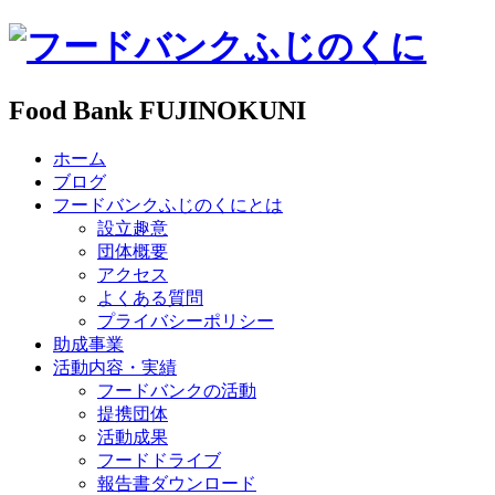
Food Bank FUJINOKUNI
ホーム
ブログ
フードバンクふじのくにとは
設立趣意
団体概要
アクセス
よくある質問
プライバシーポリシー
助成事業
活動内容・実績
フードバンクの活動
提携団体
活動成果
フードドライブ
報告書ダウンロード