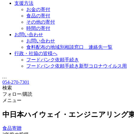
支援方法
お金の寄付
食品の寄付
その他の寄付
時間の寄付
お問い合わせ
お問い合わせ
食料配布の地域別相談窓口 連絡先一覧
行政・社協の皆様へ
フードバンク依頼手続き
フードバンク依頼手続き新型コロナウイルス用
…
054-270-7301
検索
フォロー/購読
メニュー
中日本ハイウェイ・エンジニアリング
食品寄贈