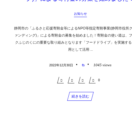
お知らせ
静岡市の「ふるさと応援寄附金等によるNPO等指定寄附事業(静岡市役所
ァンディング)」による寄附金の募集を始めました！寄附金の使い道は、
クふじのくにの重要な取り組みとなります「フードドライブ」を実施する
用として活用 ...
1045 views
2022年12月30日
fb
0
続きを読む