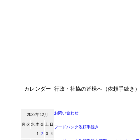
カレンダー
行政・社協の皆様へ（依頼手続き）
お問い合わせ
2022年12月
月
火
水
木
金
土
日
フードバンク依頼手続き
1
2
3
4