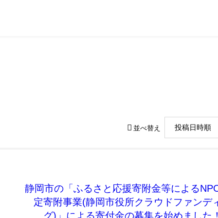
にとは
助成事業
活動内容・実績
支援方法
お問い合わせ
2 Dec, 2022
Day
並べ替え
静岡市の「ふるさと応援寄附金等によるNP
定寄附事業(静岡市役所クラウドファンデ
グ)」による寄付金の募集を始めました