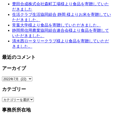
豊田合成株式会社森町工場様より食品を寄贈していた
だきました
生活クラブ生活協同組合 静岡 様よりお米を寄贈してい
ただきました。
常葉大学様より食品を寄贈していただきました。
静岡県信用農業協同組合連合会様より食品を寄贈して
いただきました。
清水西ロータリークラブ様より食品を寄贈していただ
きました。
最近のコメント
アーカイブ
ア
ー
カテゴリー
カ
イ
カ
ブ
テ
事務所所在地
ゴ