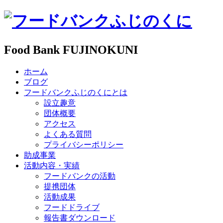
Food Bank FUJINOKUNI
ホーム
ブログ
フードバンクふじのくにとは
設立趣意
団体概要
アクセス
よくある質問
プライバシーポリシー
助成事業
活動内容・実績
フードバンクの活動
提携団体
活動成果
フードドライブ
報告書ダウンロード