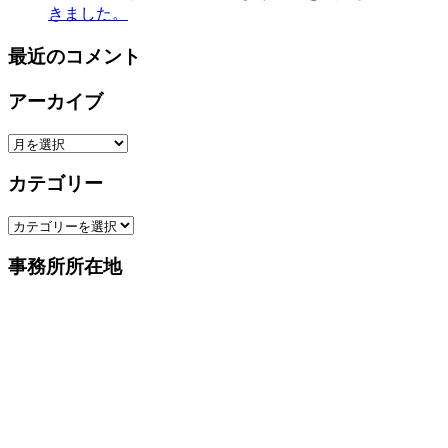
きました。
最近のコメント
アーカイブ
ア
ー
カテゴリー
カ
イ
カ
ブ
テ
事務所所在地
ゴ
リ
ー