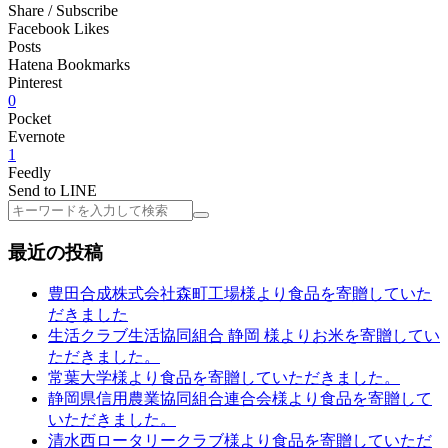
Share / Subscribe
Facebook Likes
Posts
Hatena Bookmarks
Pinterest
0
Pocket
Evernote
1
Feedly
Send to LINE
検
索
最近の投稿
豊田合成株式会社森町工場様より食品を寄贈していた
だきました
生活クラブ生活協同組合 静岡 様よりお米を寄贈してい
ただきました。
常葉大学様より食品を寄贈していただきました。
静岡県信用農業協同組合連合会様より食品を寄贈して
いただきました。
清水西ロータリークラブ様より食品を寄贈していただ