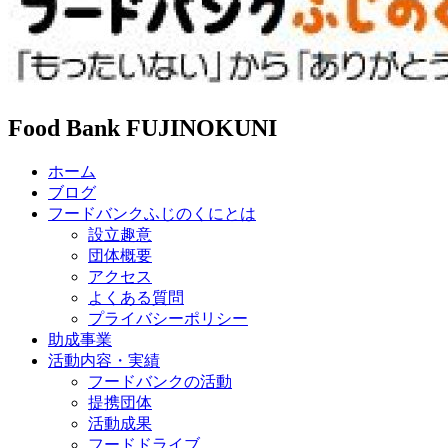
Food Bank FUJINOKUNI
ホーム
ブログ
フードバンクふじのくにとは
設立趣意
団体概要
アクセス
よくある質問
プライバシーポリシー
助成事業
活動内容・実績
フードバンクの活動
提携団体
活動成果
フードドライブ