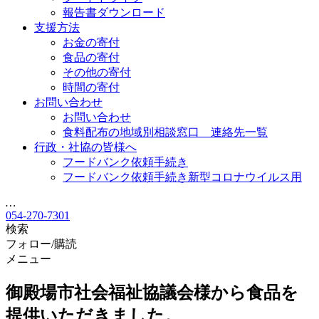
報告書ダウンロード
支援方法
お金の寄付
食品の寄付
その他の寄付
時間の寄付
お問い合わせ
お問い合わせ
食料配布の地域別相談窓口 連絡先一覧
行政・社協の皆様へ
フードバンク依頼手続き
フードバンク依頼手続き新型コロナウイルス用
…
054-270-7301
検索
フォロー/購読
メニュー
御殿場市社会福祉協議会様から食品を
提供いただきました。