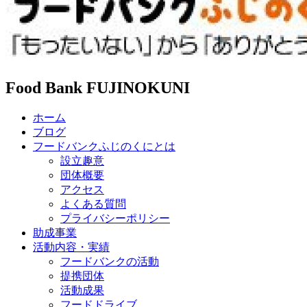
Food Bank FUJINOKUNI
ホーム
ブログ
フードバンクふじのくにとは
設立趣意
団体概要
アクセス
よくある質問
プライバシーポリシー
助成事業
活動内容・実績
フードバンクの活動
提携団体
活動成果
フードドライブ