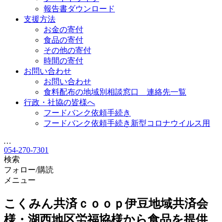
報告書ダウンロード
支援方法
お金の寄付
食品の寄付
その他の寄付
時間の寄付
お問い合わせ
お問い合わせ
食料配布の地域別相談窓口 連絡先一覧
行政・社協の皆様へ
フードバンク依頼手続き
フードバンク依頼手続き新型コロナウイルス用
…
054-270-7301
検索
フォロー/購読
メニュー
こくみん共済ｃｏｏｐ伊豆地域共済会
様・湖西地区労福協様から食品を提供