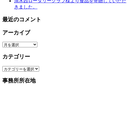
清水西ロータリークラブ様より食品を寄贈していただ
きました。
最近のコメント
アーカイブ
ア
ー
カテゴリー
カ
イ
カ
ブ
テ
事務所所在地
ゴ
リ
ー