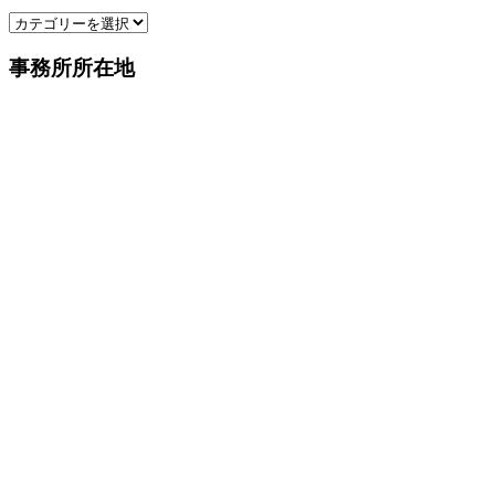
イ
カ
ブ
テ
事務所所在地
ゴ
リ
ー