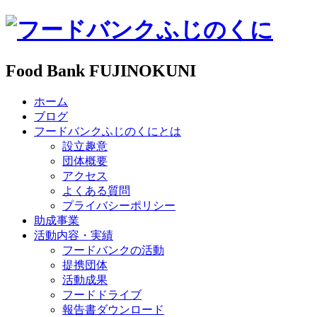
Food Bank FUJINOKUNI
ホーム
ブログ
フードバンクふじのくにとは
設立趣意
団体概要
アクセス
よくある質問
プライバシーポリシー
助成事業
活動内容・実績
フードバンクの活動
提携団体
活動成果
フードドライブ
報告書ダウンロード