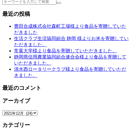
検
索
最近の投稿
豊田合成株式会社森町工場様より食品を寄贈していた
だきました
生活クラブ生活協同組合 静岡 様よりお米を寄贈してい
ただきました。
常葉大学様より食品を寄贈していただきました。
静岡県信用農業協同組合連合会様より食品を寄贈して
いただきました。
清水西ロータリークラブ様より食品を寄贈していただ
きました。
最近のコメント
アーカイブ
ア
ー
カテゴリー
カ