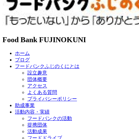
Food Bank FUJINOKUNI
ホーム
ブログ
フードバンクふじのくにとは
設立趣意
団体概要
アクセス
よくある質問
プライバシーポリシー
助成事業
活動内容・実績
フードバンクの活動
提携団体
活動成果
フードドライブ