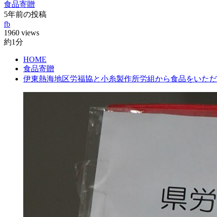
食品寄贈
5年前の投稿
fb
1960 views
約1分
HOME
食品寄贈
伊東熱海地区労福協と小糸製作所労組から食品をいただ