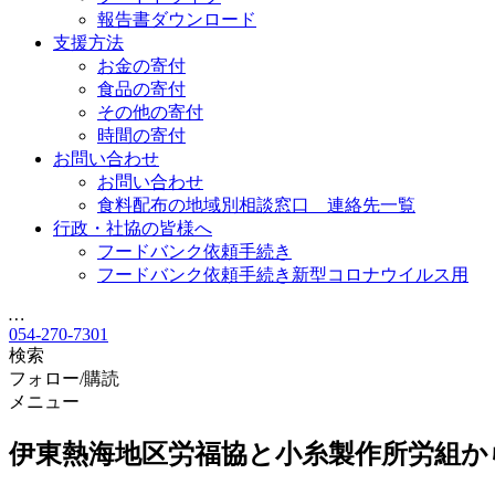
報告書ダウンロード
支援方法
お金の寄付
食品の寄付
その他の寄付
時間の寄付
お問い合わせ
お問い合わせ
食料配布の地域別相談窓口 連絡先一覧
行政・社協の皆様へ
フードバンク依頼手続き
フードバンク依頼手続き新型コロナウイルス用
…
054-270-7301
検索
フォロー/購読
メニュー
伊東熱海地区労福協と小糸製作所労組か