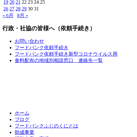
19
20
21
22
23
24
25
26
27
28
29
30
31
« 6月
8月 »
行政・社協の皆様へ（依頼手続き）
お問い合わせ
フードバンク依頼手続き
フードバンク依頼手続き新型コロナウイルス用
食料配布の地域別相談窓口 連絡先一覧
ホーム
ブログ
フードバンクふじのくにとは
助成事業