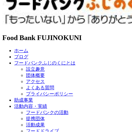
Food Bank FUJINOKUNI
ホーム
ブログ
フードバンクふじのくにとは
設立趣意
団体概要
アクセス
よくある質問
プライバシーポリシー
助成事業
活動内容・実績
フードバンクの活動
提携団体
活動成果
フードドライブ