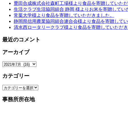
豊田合成株式会社森町工場様より食品を寄贈していただ
生活クラブ生活協同組合 静岡 様よりお米を寄贈してい
常葉大学様より食品を寄贈していただきました。
静岡県信用農業協同組合連合会様より食品を寄贈してい
清水西ロータリークラブ様より食品を寄贈していただき
最近のコメント
アーカイブ
ア
ー
カテゴリー
カ
イ
カ
ブ
テ
事務所所在地
ゴ
リ
ー