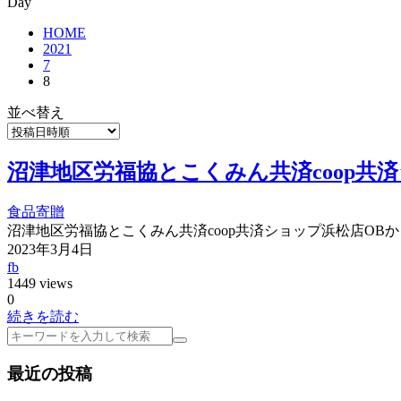
Day
HOME
2021
7
8
並べ替え
沼津地区労福協とこくみん共済coop共
食品寄贈
沼津地区労福協とこくみん共済coop共済ショップ浜松店O
2023年3月4日
fb
1449 views
0
続きを読む
検
索
最近の投稿