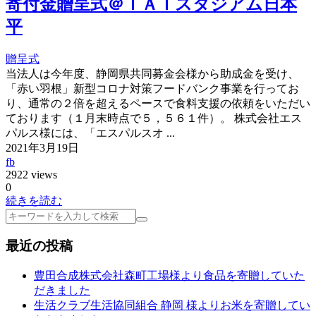
寄付金贈呈式＠ＩＡＩスタジアム日本
平
贈呈式
当法人は今年度、静岡県共同募金会様から助成金を受け、
「赤い羽根」新型コロナ対策フードバンク事業を行ってお
り、通常の２倍を超えるペースで食料支援の依頼をいただい
ております（１月末時点で５，５６１件）。 株式会社エス
パルス様には、「エスパルスオ ...
2021年3月19日
fb
2922 views
0
続きを読む
検
索
最近の投稿
豊田合成株式会社森町工場様より食品を寄贈していた
だきました
生活クラブ生活協同組合 静岡 様よりお米を寄贈してい