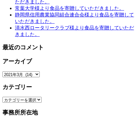
ただきました。
常葉大学様より食品を寄贈していただきました。
静岡県信用農業協同組合連合会様より食品を寄贈して
いただきました。
清水西ロータリークラブ様より食品を寄贈していただ
きました。
最近のコメント
アーカイブ
ア
ー
カテゴリー
カ
イ
カ
ブ
テ
事務所所在地
ゴ
リ
ー