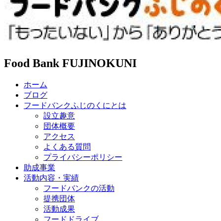
Food Bank FUJINOKUNI
ホーム
ブログ
フードバンクふじのくにとは
設立趣意
団体概要
アクセス
よくある質問
プライバシーポリシー
助成事業
活動内容・実績
フードバンクの活動
提携団体
活動成果
フードドライブ