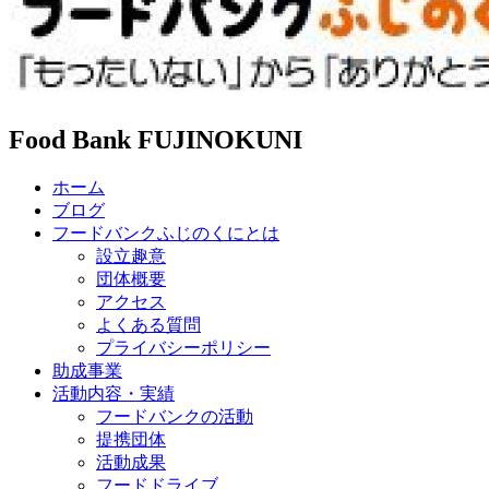
Food Bank FUJINOKUNI
ホーム
ブログ
フードバンクふじのくにとは
設立趣意
団体概要
アクセス
よくある質問
プライバシーポリシー
助成事業
活動内容・実績
フードバンクの活動
提携団体
活動成果
フードドライブ