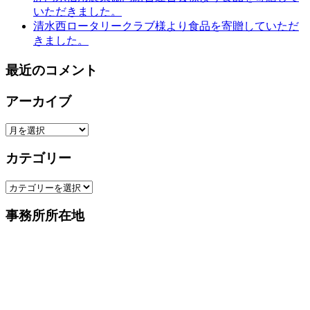
いただきました。
清水西ロータリークラブ様より食品を寄贈していただ
きました。
最近のコメント
アーカイブ
ア
ー
カテゴリー
カ
イ
カ
ブ
テ
事務所所在地
ゴ
リ
ー