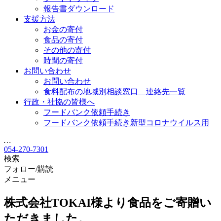
報告書ダウンロード
支援方法
お金の寄付
食品の寄付
その他の寄付
時間の寄付
お問い合わせ
お問い合わせ
食料配布の地域別相談窓口 連絡先一覧
行政・社協の皆様へ
フードバンク依頼手続き
フードバンク依頼手続き新型コロナウイルス用
…
054-270-7301
検索
フォロー/購読
メニュー
株式会社TOKAI様より食品をご寄贈い
ただきました。