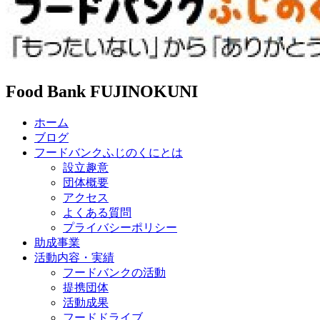
Food Bank FUJINOKUNI
ホーム
ブログ
フードバンクふじのくにとは
設立趣意
団体概要
アクセス
よくある質問
プライバシーポリシー
助成事業
活動内容・実績
フードバンクの活動
提携団体
活動成果
フードドライブ