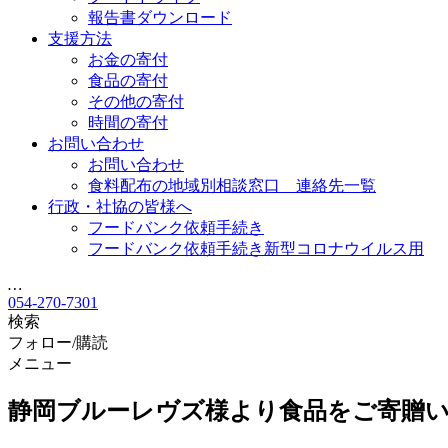
報告書ダウンロード
支援方法
お金の寄付
食品の寄付
その他の寄付
時間の寄付
お問い合わせ
お問い合わせ
食料配布の地域別相談窓口 連絡先一覧
行政・社協の皆様へ
フードバンク依頼手続き
フードバンク依頼手続き新型コロナウイルス用
…
054-270-7301
検索
フォロー/購読
メニュー
静岡ブルーレヴズ様より食品をご寄贈