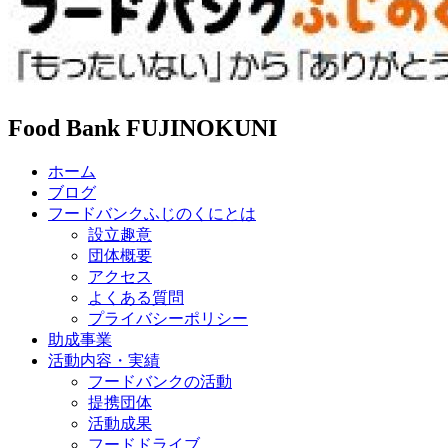
Food Bank FUJINOKUNI
ホーム
ブログ
フードバンクふじのくにとは
設立趣意
団体概要
アクセス
よくある質問
プライバシーポリシー
助成事業
活動内容・実績
フードバンクの活動
提携団体
活動成果
フードドライブ