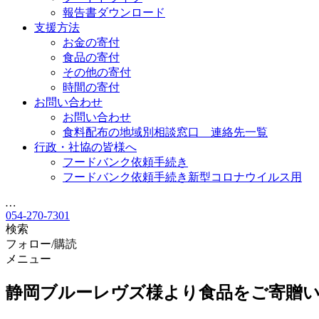
報告書ダウンロード
支援方法
お金の寄付
食品の寄付
その他の寄付
時間の寄付
お問い合わせ
お問い合わせ
食料配布の地域別相談窓口 連絡先一覧
行政・社協の皆様へ
フードバンク依頼手続き
フードバンク依頼手続き新型コロナウイルス用
…
054-270-7301
検索
フォロー/購読
メニュー
静岡ブルーレヴズ様より食品をご寄贈