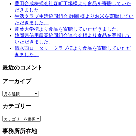
豊田合成株式会社森町工場様より食品を寄贈していた
だきました
生活クラブ生活協同組合 静岡 様よりお米を寄贈してい
ただきました。
常葉大学様より食品を寄贈していただきました。
静岡県信用農業協同組合連合会様より食品を寄贈して
いただきました。
清水西ロータリークラブ様より食品を寄贈していただ
きました。
最近のコメント
アーカイブ
ア
ー
カテゴリー
カ
イ
カ
ブ
テ
事務所所在地
ゴ