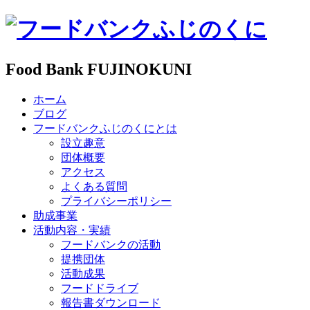
Food Bank FUJINOKUNI
ホーム
ブログ
フードバンクふじのくにとは
設立趣意
団体概要
アクセス
よくある質問
プライバシーポリシー
助成事業
活動内容・実績
フードバンクの活動
提携団体
活動成果
フードドライブ
報告書ダウンロード