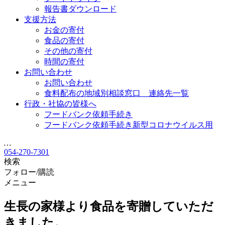
報告書ダウンロード
支援方法
お金の寄付
食品の寄付
その他の寄付
時間の寄付
お問い合わせ
お問い合わせ
食料配布の地域別相談窓口 連絡先一覧
行政・社協の皆様へ
フードバンク依頼手続き
フードバンク依頼手続き新型コロナウイルス用
…
054-270-7301
検索
フォロー/購読
メニュー
生長の家様より食品を寄贈していただ
きました。