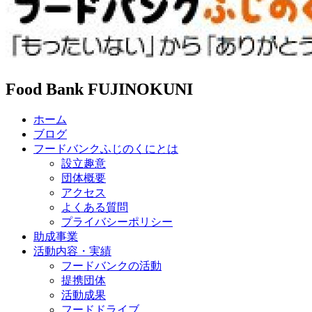
Food Bank FUJINOKUNI
ホーム
ブログ
フードバンクふじのくにとは
設立趣意
団体概要
アクセス
よくある質問
プライバシーポリシー
助成事業
活動内容・実績
フードバンクの活動
提携団体
活動成果
フードドライブ