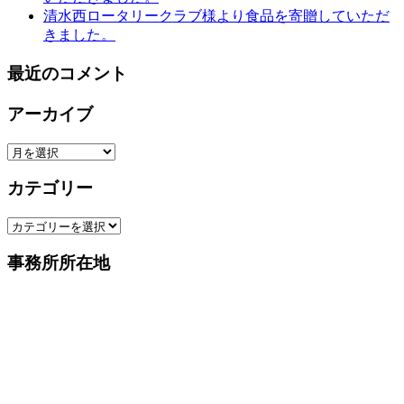
清水西ロータリークラブ様より食品を寄贈していただ
きました。
最近のコメント
アーカイブ
ア
ー
カテゴリー
カ
イ
カ
ブ
テ
事務所所在地
ゴ
リ
ー