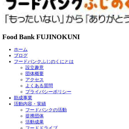
Food Bank FUJINOKUNI
ホーム
ブログ
フードバンクふじのくにとは
設立趣意
団体概要
アクセス
よくある質問
プライバシーポリシー
助成事業
活動内容・実績
フードバンクの活動
提携団体
活動成果
フードドライブ