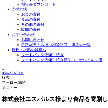
報告書ダウンロード
支援方法
お金の寄付
食品の寄付
その他の寄付
時間の寄付
お問い合わせ
お問い合わせ
食料配布の地域別相談窓口 連絡先一覧
行政・社協の皆様へ
フードバンク依頼手続き
フードバンク依頼手続き新型コロナウイルス用
…
054-270-7301
検索
フォロー/購読
メニュー
株式会社エスパルス様より食品を寄贈