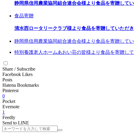
静岡県信用農業協同組合連合会様より食品を寄贈してい
食品寄贈
清水西ロータリークラブ様より食品を寄贈していただき
静岡県信用農業協同組合連合会様より食品を寄贈してい
特別養護老人ホームあおい荘の皆様より食品を寄贈して
Share / Subscribe
Facebook Likes
Posts
Hatena Bookmarks
Pinterest
0
Pocket
Evernote
1
Feedly
Send to LINE
検