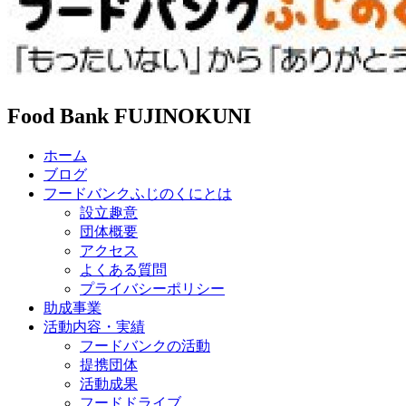
Food Bank FUJINOKUNI
ホーム
ブログ
フードバンクふじのくにとは
設立趣意
団体概要
アクセス
よくある質問
プライバシーポリシー
助成事業
活動内容・実績
フードバンクの活動
提携団体
活動成果
フードドライブ