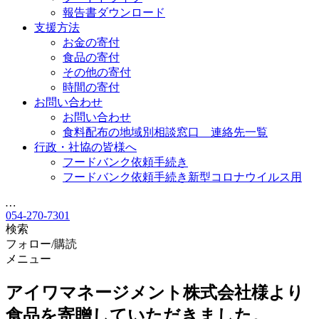
報告書ダウンロード
支援方法
お金の寄付
食品の寄付
その他の寄付
時間の寄付
お問い合わせ
お問い合わせ
食料配布の地域別相談窓口 連絡先一覧
行政・社協の皆様へ
フードバンク依頼手続き
フードバンク依頼手続き新型コロナウイルス用
…
054-270-7301
検索
フォロー/購読
メニュー
アイワマネージメント株式会社様より
食品を寄贈していただきました。