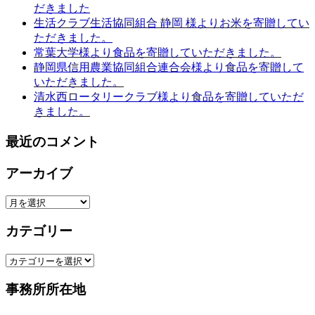
だきました
生活クラブ生活協同組合 静岡 様よりお米を寄贈してい
ただきました。
常葉大学様より食品を寄贈していただきました。
静岡県信用農業協同組合連合会様より食品を寄贈して
いただきました。
清水西ロータリークラブ様より食品を寄贈していただ
きました。
最近のコメント
アーカイブ
ア
ー
カテゴリー
カ
イ
カ
ブ
テ
事務所所在地
ゴ
リ