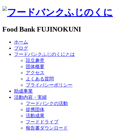
Food Bank FUJINOKUNI
ホーム
ブログ
フードバンクふじのくにとは
設立趣意
団体概要
アクセス
よくある質問
プライバシーポリシー
助成事業
活動内容・実績
フードバンクの活動
提携団体
活動成果
フードドライブ
報告書ダウンロード