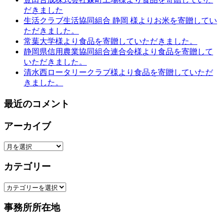
だきました
生活クラブ生活協同組合 静岡 様よりお米を寄贈してい
ただきました。
常葉大学様より食品を寄贈していただきました。
静岡県信用農業協同組合連合会様より食品を寄贈して
いただきました。
清水西ロータリークラブ様より食品を寄贈していただ
きました。
最近のコメント
アーカイブ
ア
ー
カテゴリー
カ
イ
カ
ブ
テ
事務所所在地
ゴ
リ