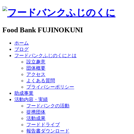
Food Bank FUJINOKUNI
ホーム
ブログ
フードバンクふじのくにとは
設立趣意
団体概要
アクセス
よくある質問
プライバシーポリシー
助成事業
活動内容・実績
フードバンクの活動
提携団体
活動成果
フードドライブ
報告書ダウンロード