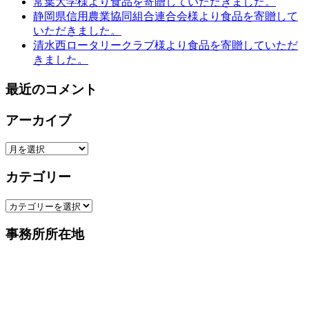
常葉大学様より食品を寄贈していただきました。
静岡県信用農業協同組合連合会様より食品を寄贈して
いただきました。
清水西ロータリークラブ様より食品を寄贈していただ
きました。
最近のコメント
アーカイブ
ア
ー
カテゴリー
カ
イ
カ
ブ
テ
事務所所在地
ゴ
リ
ー