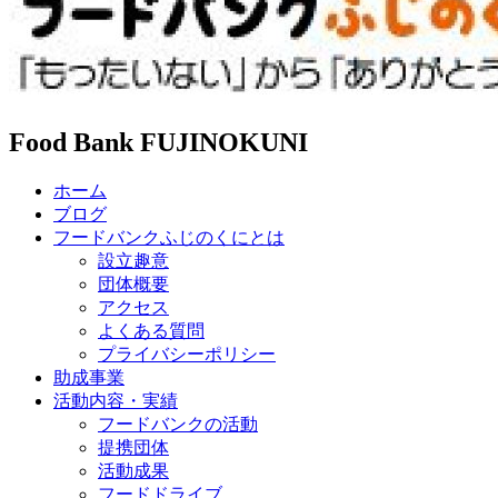
Food Bank FUJINOKUNI
ホーム
ブログ
フードバンクふじのくにとは
設立趣意
団体概要
アクセス
よくある質問
プライバシーポリシー
助成事業
活動内容・実績
フードバンクの活動
提携団体
活動成果
フードドライブ