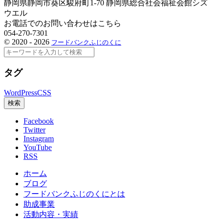
静岡県静岡市葵区駿府町1-70 静岡県総合社会福祉会館シズ
ウエル
お電話でのお問い合わせはこちら
054-270-7301
©
2020 - 2026
フードバンクふじのくに
検
索
タグ
WordPress
CSS
検索
Facebook
Twitter
Instagram
YouTube
RSS
ホーム
ブログ
フードバンクふじのくにとは
助成事業
活動内容・実績