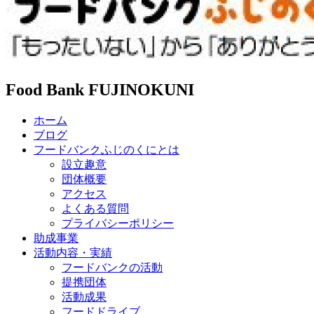
Food Bank FUJINOKUNI
ホーム
ブログ
フードバンクふじのくにとは
設立趣意
団体概要
アクセス
よくある質問
プライバシーポリシー
助成事業
活動内容・実績
フードバンクの活動
提携団体
活動成果
フードドライブ