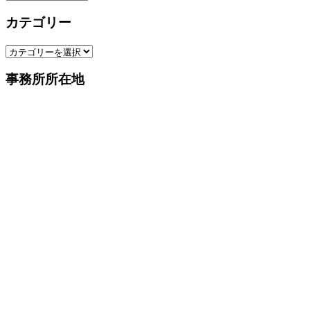
ー
カテゴリー
カ
イ
カ
ブ
テ
事務所所在地
ゴ
リ
ー