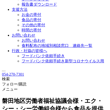
報告書ダウンロード
支援方法
お金の寄付
食品の寄付
その他の寄付
時間の寄付
お問い合わせ
お問い合わせ
食料配布の地域別相談窓口 連絡先一覧
行政・社協の皆様へ
フードバンク依頼手続き
フードバンク依頼手続き新型コロナウイルス用
…
054-270-7301
検索
フォロー/購読
メニュー
磐田地区労働者福祉協議会様・エク・
シー・シー労働組合様から食品を提供