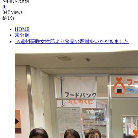
3年前の投稿
fb
847 views
約1分
HOME
未分類
JA遠州夢咲女性部より食品の寄贈をいただきました