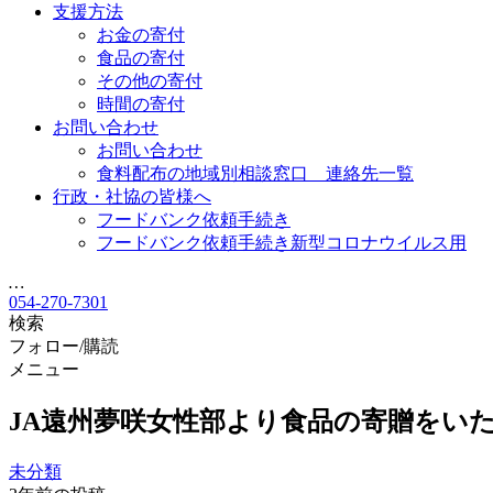
支援方法
お金の寄付
食品の寄付
その他の寄付
時間の寄付
お問い合わせ
お問い合わせ
食料配布の地域別相談窓口 連絡先一覧
行政・社協の皆様へ
フードバンク依頼手続き
フードバンク依頼手続き新型コロナウイルス用
…
054-270-7301
検索
フォロー/購読
メニュー
JA遠州夢咲女性部より食品の寄贈をい
未分類