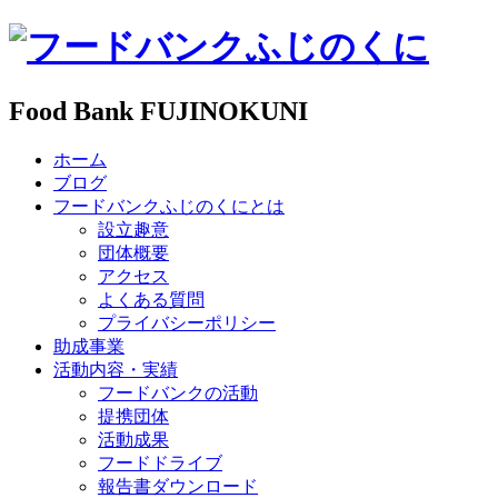
Food Bank FUJINOKUNI
ホーム
ブログ
フードバンクふじのくにとは
設立趣意
団体概要
アクセス
よくある質問
プライバシーポリシー
助成事業
活動内容・実績
フードバンクの活動
提携団体
活動成果
フードドライブ
報告書ダウンロード