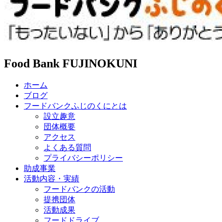
Food Bank FUJINOKUNI
ホーム
ブログ
フードバンクふじのくにとは
設立趣意
団体概要
アクセス
よくある質問
プライバシーポリシー
助成事業
活動内容・実績
フードバンクの活動
提携団体
活動成果
フードドライブ