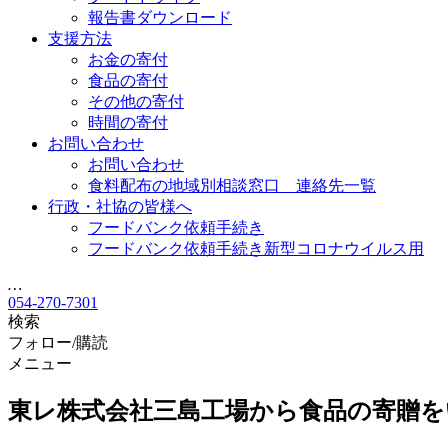
報告書ダウンロード
支援方法
お金の寄付
食品の寄付
その他の寄付
時間の寄付
お問い合わせ
お問い合わせ
食料配布の地域別相談窓口 連絡先一覧
行政・社協の皆様へ
フードバンク依頼手続き
フードバンク依頼手続き新型コロナウイルス用
…
054-270-7301
検索
フォロー/購読
メニュー
東レ株式会社三島工場から食品の寄贈