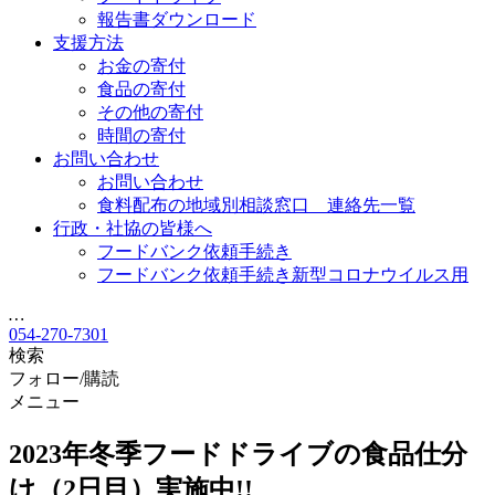
報告書ダウンロード
支援方法
お金の寄付
食品の寄付
その他の寄付
時間の寄付
お問い合わせ
お問い合わせ
食料配布の地域別相談窓口 連絡先一覧
行政・社協の皆様へ
フードバンク依頼手続き
フードバンク依頼手続き新型コロナウイルス用
…
054-270-7301
検索
フォロー/購読
メニュー
2023年冬季フードドライブの食品仕分
け（2日目）実施中!!