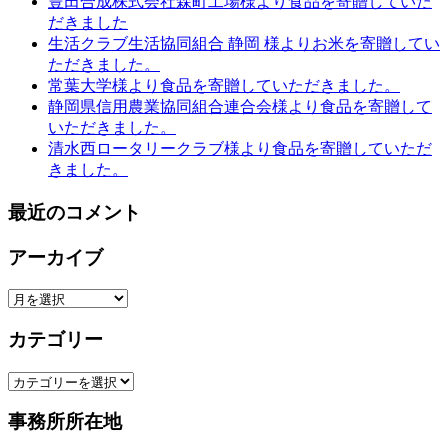
豊田合成株式会社森町工場様より食品を寄贈していた
だきました
生活クラブ生活協同組合 静岡 様よりお米を寄贈してい
ただきました。
常葉大学様より食品を寄贈していただきました。
静岡県信用農業協同組合連合会様より食品を寄贈して
いただきました。
清水西ロータリークラブ様より食品を寄贈していただ
きました。
最近のコメント
アーカイブ
ア
ー
カテゴリー
カ
イ
カ
ブ
テ
事務所所在地
ゴ
リ