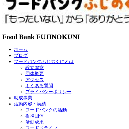
Food Bank FUJINOKUNI
ホーム
ブログ
フードバンクふじのくにとは
設立趣意
団体概要
アクセス
よくある質問
プライバシーポリシー
助成事業
活動内容・実績
フードバンクの活動
提携団体
活動成果
フードドライブ