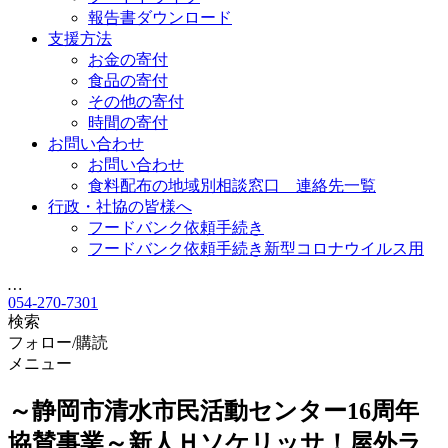
報告書ダウンロード
支援方法
お金の寄付
食品の寄付
その他の寄付
時間の寄付
お問い合わせ
お問い合わせ
食料配布の地域別相談窓口 連絡先一覧
行政・社協の皆様へ
フードバンク依頼手続き
フードバンク依頼手続き新型コロナウイルス用
…
054-270-7301
検索
フォロー/購読
メニュー
～静岡市清水市民活動センター16周年
協賛事業～新人Ｈソケリッサ！屋外ラ