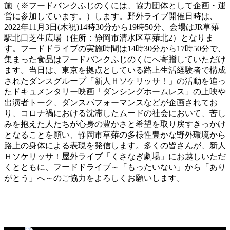
施（※フードバンクふじのくには、協力団体として企画・運
営に参加しています。）します。野外ライブ開催日時は、
2022年11月3日(木祝)14時30分から19時50分、会場はJR草薙
駅北口芝生広場（住所：静岡市清水区草薙北2）となりま
す。フードドライブの実施時間は14時30分から17時50分で、
集まった食品はフードバンクふじのくにへ寄贈していただけ
ます。当日は、東京を拠点としている路上生活経験者で構成
されたダンスグループ「新人Ｈソケリッサ！」の活動を追っ
たドキュメンタリー映画「ダンシングホームレス」の上映や
出演者トーク、ダンスパフォーマンスなどが企画されてお
り、コロナ禍における沈滞したムードの社会において、苦し
みを抱えた人たちが心身の豊かさと希望を取り戻すきっかけ
となることを願い、静岡市草薙の多様性豊かな野外環境から
路上の身体による表現を発信します。多くの皆さんが、新人
Ｈソケリッサ！屋外ライブ「くさなぎ劇場」にお越しいただ
くとともに、フードドライブ～「もったいない」から「あり
がとう」へ～のご協力をよろしくお願いします。