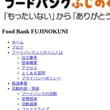
Food Bank FUJINOKUNI
ホーム
ブログ
フードバンクふじのくにとは
設立趣意
団体概要
アクセス
よくある質問
プライバシーポリシー
助成事業
活動内容・実績
フードバンクの活動
提携団体
活動成果
フードドライブ