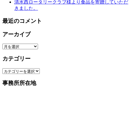
清水西ロータリークラブ様より食品を寄贈していただ
きました。
最近のコメント
アーカイブ
ア
ー
カテゴリー
カ
イ
カ
ブ
テ
事務所所在地
ゴ
リ
ー