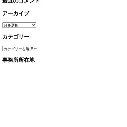
最近のコメント
アーカイブ
ア
ー
カテゴリー
カ
イ
カ
ブ
テ
事務所所在地
ゴ
リ
ー