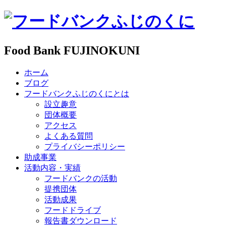
Food Bank FUJINOKUNI
ホーム
ブログ
フードバンクふじのくにとは
設立趣意
団体概要
アクセス
よくある質問
プライバシーポリシー
助成事業
活動内容・実績
フードバンクの活動
提携団体
活動成果
フードドライブ
報告書ダウンロード