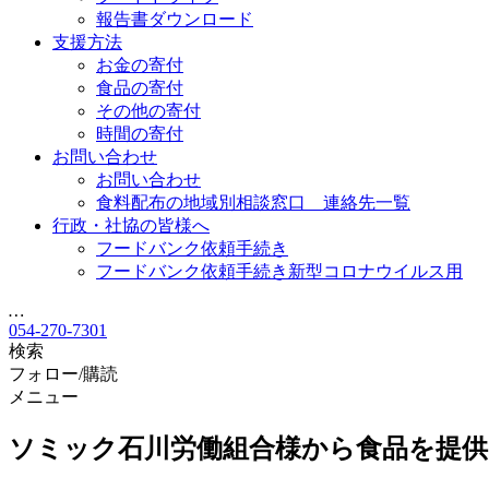
報告書ダウンロード
支援方法
お金の寄付
食品の寄付
その他の寄付
時間の寄付
お問い合わせ
お問い合わせ
食料配布の地域別相談窓口 連絡先一覧
行政・社協の皆様へ
フードバンク依頼手続き
フードバンク依頼手続き新型コロナウイルス用
…
054-270-7301
検索
フォロー/購読
メニュー
ソミック石川労働組合様から食品を提