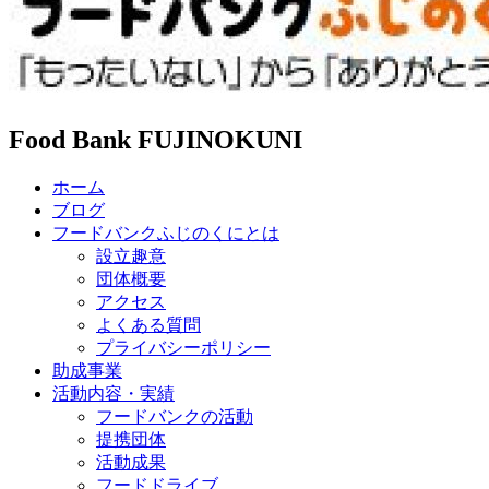
Food Bank FUJINOKUNI
ホーム
ブログ
フードバンクふじのくにとは
設立趣意
団体概要
アクセス
よくある質問
プライバシーポリシー
助成事業
活動内容・実績
フードバンクの活動
提携団体
活動成果
フードドライブ