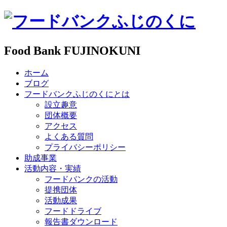
Food Bank FUJINOKUNI
ホーム
ブログ
フードバンクふじのくにとは
設立趣意
団体概要
アクセス
よくある質問
プライバシーポリシー
助成事業
活動内容・実績
フードバンクの活動
提携団体
活動成果
フードドライブ
報告書ダウンロード