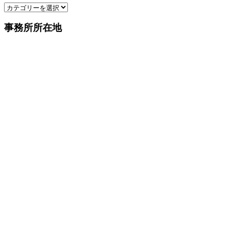
カ
ブ
テ
事務所所在地
ゴ
リ
ー