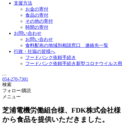
支援方法
お金の寄付
食品の寄付
その他の寄付
時間の寄付
お問い合わせ
お問い合わせ
食料配布の地域別相談窓口 連絡先一覧
行政・社協の皆様へ
フードバンク依頼手続き
フードバンク依頼手続き新型コロナウイルス用
…
054-270-7301
検索
フォロー/購読
メニュー
芝浦電機労働組合様、FDK株式会社様
から食品を提供いただきました。