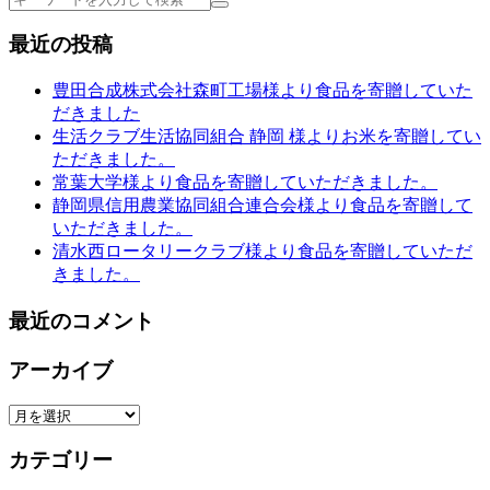
索
最近の投稿
豊田合成株式会社森町工場様より食品を寄贈していた
だきました
生活クラブ生活協同組合 静岡 様よりお米を寄贈してい
ただきました。
常葉大学様より食品を寄贈していただきました。
静岡県信用農業協同組合連合会様より食品を寄贈して
いただきました。
清水西ロータリークラブ様より食品を寄贈していただ
きました。
最近のコメント
アーカイブ
ア
ー
カテゴリー
カ
イ