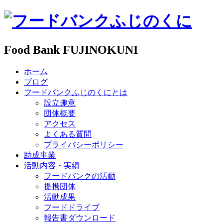
Food Bank FUJINOKUNI
ホーム
ブログ
フードバンクふじのくにとは
設立趣意
団体概要
アクセス
よくある質問
プライバシーポリシー
助成事業
活動内容・実績
フードバンクの活動
提携団体
活動成果
フードドライブ
報告書ダウンロード