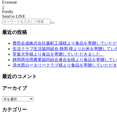
Evernote
1
Feedly
Send to LINE
検
索
最近の投稿
豊田合成株式会社森町工場様より食品を寄贈していただ
生活クラブ生活協同組合 静岡 様よりお米を寄贈してい
常葉大学様より食品を寄贈していただきました。
静岡県信用農業協同組合連合会様より食品を寄贈してい
清水西ロータリークラブ様より食品を寄贈していただき
最近のコメント
アーカイブ
ア
ー
カテゴリー
カ
イ