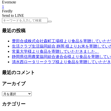
Evernote
1
Feedly
Send to LINE
検
索
最近の投稿
豊田合成株式会社森町工場様より食品を寄贈していただ
生活クラブ生活協同組合 静岡 様よりお米を寄贈してい
常葉大学様より食品を寄贈していただきました。
静岡県信用農業協同組合連合会様より食品を寄贈してい
清水西ロータリークラブ様より食品を寄贈していただき
最近のコメント
アーカイブ
ア
ー
カテゴリー
カ
イ