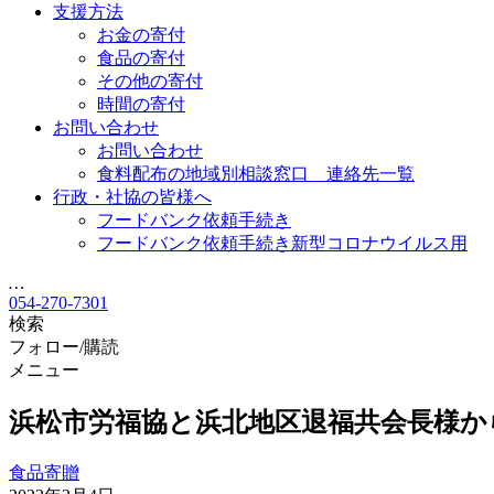
支援方法
お金の寄付
食品の寄付
その他の寄付
時間の寄付
お問い合わせ
お問い合わせ
食料配布の地域別相談窓口 連絡先一覧
行政・社協の皆様へ
フードバンク依頼手続き
フードバンク依頼手続き新型コロナウイルス用
…
054-270-7301
検索
フォロー/購読
メニュー
浜松市労福協と浜北地区退福共会長様か
食品寄贈