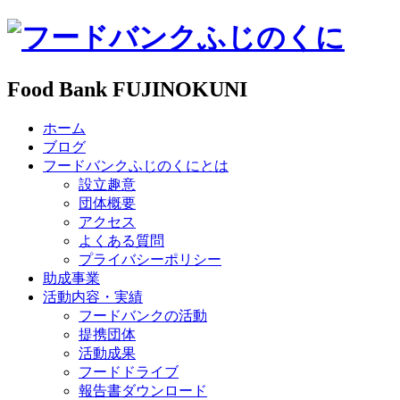
Food Bank FUJINOKUNI
ホーム
ブログ
フードバンクふじのくにとは
設立趣意
団体概要
アクセス
よくある質問
プライバシーポリシー
助成事業
活動内容・実績
フードバンクの活動
提携団体
活動成果
フードドライブ
報告書ダウンロード